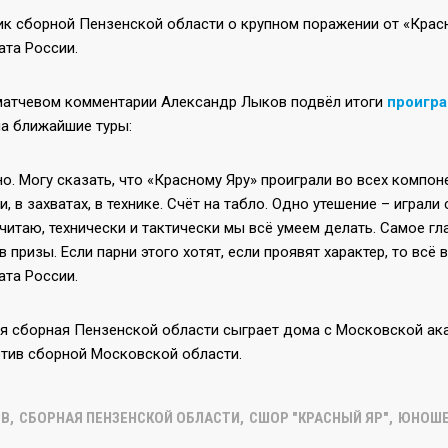
ик сборной Пензенской области о крупном поражении от «Крас
ата России.
матчевом комментарии Александр Лыков подвёл итоги
проигра
на ближайшие туры:
. Могу сказать, что «Красному Яру» проиграли во всех компоне
, в захватах, в технике. Счёт на табло. Одно утешение – играл
 считаю, технически и тактически мы всё умеем делать. Самое 
в призы. Если парни этого хотят, если проявят характер, то в
ата России.
ря сборная Пензенской области сыграет дома с Московской ака
отив сборной Московской области.
ОВ
,
СБОРНАЯ ПЕНЗЕНСКОЙ ОБЛАСТИ
,
СШОР "КРАСНЫЙ ЯР"
,
ЮНОШЕ