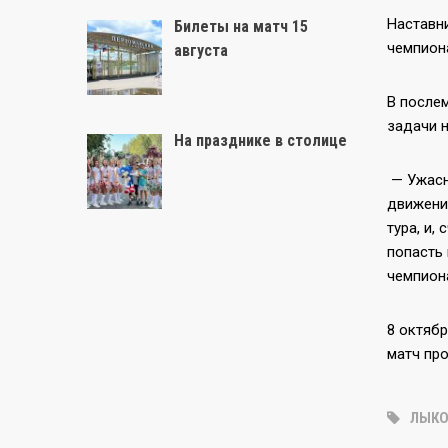
Наставн
Билеты на матч 15
чемпион
августа
В после
задачи 
На празднике в столице
— Ужасно
движении
тура, и,
попасть 
чемпион
8 октяб
матч пр
ЛЫК