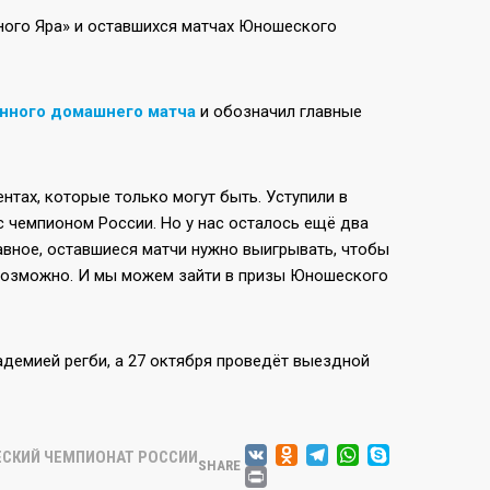
ного Яра» и оставшихся матчах Юношеского
нного домашнего матча
и обозначил главные
нтах, которые только могут быть. Уступили в
и с чемпионом России. Но у нас осталось ещё два
главное, оставшиеся матчи нужно выигрывать, чтобы
сё возможно. И мы можем зайти в призы Юношеского
демией регби, а 27 октября проведёт выездной
VK
ODNOKLASSN
TELEGRAM
WHATSA
SKYPE
СКИЙ ЧЕМПИОНАТ РОССИИ
SHARE
PRINT