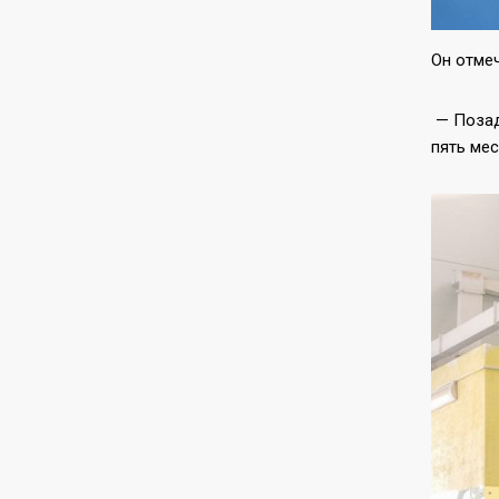
Он отме
— Позад
пять ме