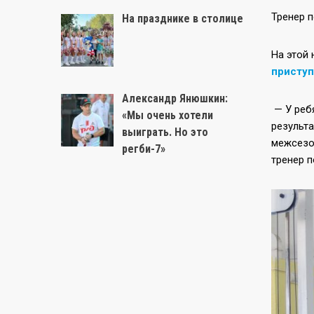
Тренер 
На празднике в столице
На этой 
приступ
Александр Янюшкин:
— У ребя
«Мы очень хотели
результа
выиграть. Но это
межсезон
регби-7»
тренер 