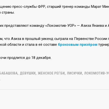
щению пресс-службы ФРР, старший тренер команды Марат Мини
 страны.
них представляют команду «Локомотив-УОР» — Азиза Янаева и 
, что Азиза в прошлый уикенд сыграла на Первенстве России п
кой области и стала в её составе
бронзовым призёром
турнир
очи продлится до 18 декабря.
БАБАШОВА
,
ДЕВУШКИ
,
ЖЕНСКОЕ РЕГБИ
,
ЛИСИЧКИ
,
ЛОКОМОТИВ-У
А