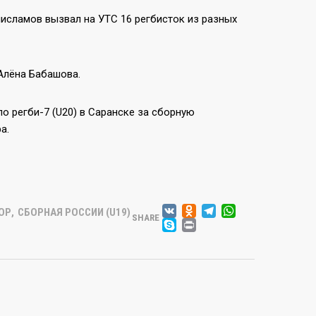
сламов вызвал на УТС 16 регбисток из разных
Алёна Бабашова.
о регби-7 (U20) в Саранске за сборную
а.
VK
ODNOKLASSN
TELEGRA
WHATSA
ОР
,
СБОРНАЯ РОССИИ (U19)
SHARE
SKYPE
PRINT