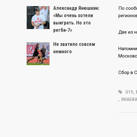
Александр Янюшкин:
По сооб
«Мы очень хотели
регионов
выиграть. Но это
регби-7»
Две из 
Не хватило совсем
Напомним
немного
Московс
Сбор в С
U19
,
,
ЯНАЕВ