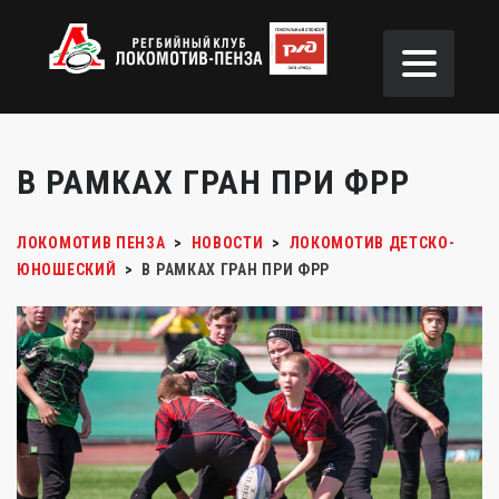
В РАМКАХ ГРАН ПРИ ФРР
ЛОКОМОТИВ ПЕНЗА
>
НОВОСТИ
>
ЛОКОМОТИВ ДЕТСКО-
ЮНОШЕСКИЙ
>
В РАМКАХ ГРАН ПРИ ФРР