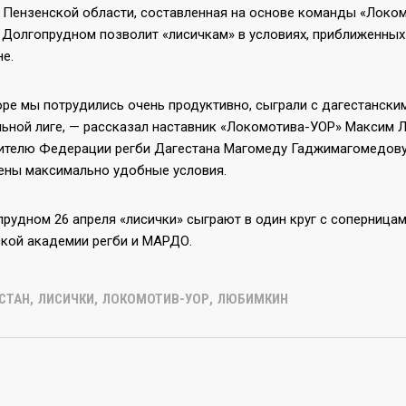
 Пензенской области, составленная на основе команды «Локомо
 Долгопрудном позволит «лисичкам» в условиях, приближенных
е.
оре мы потрудились очень продуктивно, сыграли с дагестански
ьной лиге, — рассказал наставник «Локомотива-УОР» Максим 
ителю Федерации регби Дагестана Магомеду Гаджимагомедову и
ены максимально удобные условия.
прудном 26 апреля «лисички» сыграют в один круг с соперница
кой академии регби и МАРДО.
СТАН
,
ЛИСИЧКИ
,
ЛОКОМОТИВ-УОР
,
ЛЮБИМКИН