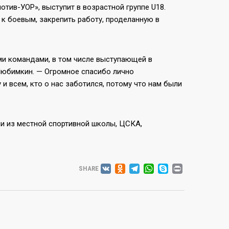
тив-УОР», выступит в возрастной группе U18.
 к боевым, закрепить работу, проделанную в
ми командами, в том числе выступающей в
Любимкин. — Огромное спасибо лично
 всем, кто о нас заботился, потому что нам были
ми из местной спортивной школы, ЦСКА,
VK
ODNOKLASSNIK
TELEGRAM
WHATSAP
SKYPE
PRINT
SHARE