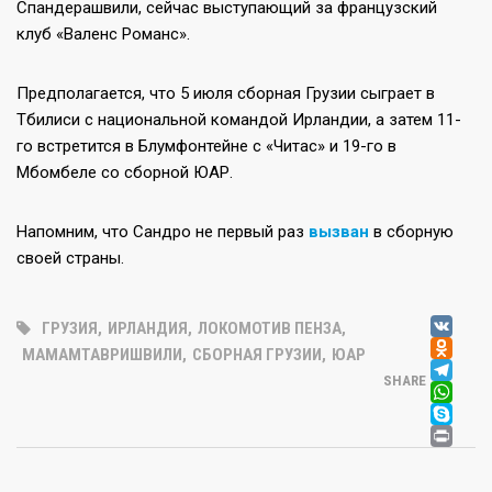
Спандерашвили, сейчас выступающий за французский
клуб «Валенс Романс».
Предполагается, что 5 июля сборная Грузии сыграет в
Тбилиси с национальной командой Ирландии, а затем 11-
го встретится в Блумфонтейне с «Читас» и 19-го в
Мбомбеле со сборной ЮАР.
Напомним, что Сандро не первый раз
вызван
в сборную
своей страны.
V
ГРУЗИЯ
,
ИРЛАНДИЯ
,
ЛОКОМОТИВ ПЕНЗА
,
OD
МАМАМТАВРИШВИЛИ
,
СБОРНАЯ ГРУЗИИ
,
ЮАР
T
SHARE
W
SK
PR