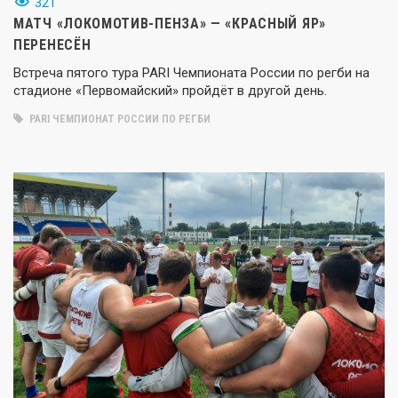
321
МАТЧ «ЛОКОМОТИВ-ПЕНЗА» — «КРАСНЫЙ ЯР»
ПЕРЕНЕСЁН
Встреча пятого тура PARI Чемпионата России по регби на
стадионе «Первомайский» пройдёт в другой день.
PARI ЧЕМПИОНАТ РОССИИ ПО РЕГБИ