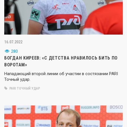
16.07.2022
280
БОГДАН КИРЕЕВ: «С ДЕТСТВА НРАВИЛОСЬ БИТЬ ПО
ВОРОТАМ»
Нападающий второй линии об участии в состязании PARI
Точный удар.
PARI ТОЧНЫЙ УДАР