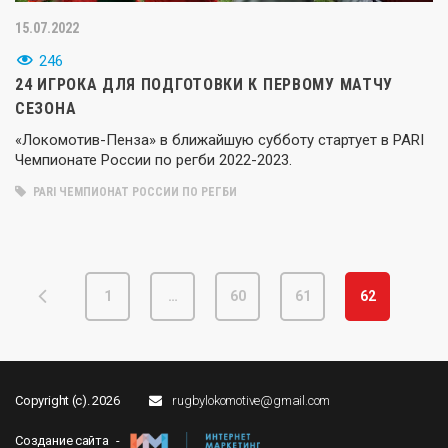
15.07.2022
246
24 ИГРОКА ДЛЯ ПОДГОТОВКИ К ПЕРВОМУ МАТЧУ
СЕЗОНА
«Локомотив-Пенза» в ближайшую субботу стартует в PARI
Чемпионате России по регби 2022-2023.
PARI ЧЕМПИОНАТ РОССИИ ПО РЕГБИ
1
…
60
61
62
Copyright (c). 2026
rugbylokomotive@gmail.com
Создание сайта -