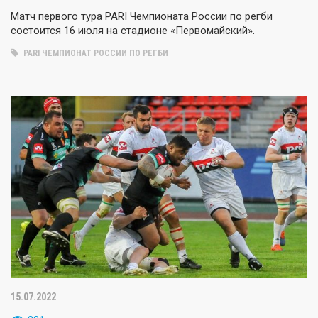
Матч первого тура PARI Чемпионата России по регби
состоится 16 июля на стадионе «Первомайский».
PARI ЧЕМПИОНАТ РОССИИ ПО РЕГБИ
15.07.2022