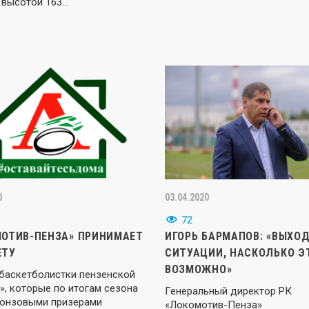
 высотой 163…
0
03.04.2020
72
ОТИВ-ПЕНЗА» ПРИНИМАЕТ
ИГОРЬ БАРМАПОВ: «ВЫХО
ЕТУ
СИТУАЦИИ, НАСКОЛЬКО Э
ВОЗМОЖНО»
 баскетболистки пензенской
», которые по итогам сезона
Генеральный директор РК
ронзовыми призерами
«Локомотив-Пенза»