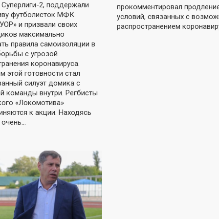
 Суперлиги-2, поддержали
прокомментировал продлени
иву футболисток МФК
условий, связанных с возмо
УОР» и призвали своих
распространением коронавир
иков максимально
ть правила самоизоляции в
борьбы с угрозой
транения коронавируса.
м этой готовности стал
ванный силуэт домика с
й команды внутри. Регбисты
кого «Локомотива»
иняются к акции. Находясь
 очень…