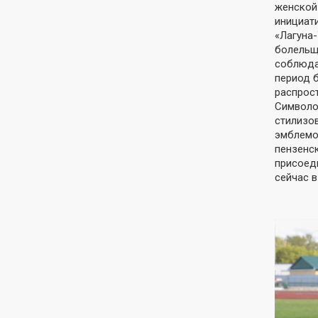
женской
инициат
«Лагуна-
болельщ
соблюда
период 
распрос
Символо
стилизо
эмблемо
пензенс
присоед
сейчас в