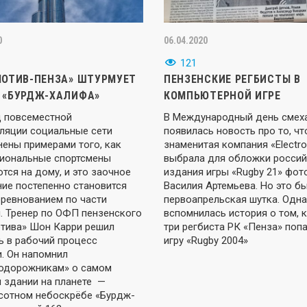
0
06.04.2020
121
ОТИВ-ПЕНЗА» ШТУРМУЕТ
ПЕНЗЕНСКИЕ РЕГБИСТЫ В
 «БУРДЖ-ХАЛИФА»
КОМПЬЮТЕРНОЙ ИГРЕ
д повсеместной
В Международный день смех
ляции социальные сети
появилась новость про то, чт
нены примерами того, как
знаменитая компания «Electron
иональные спортсмены
выбрала для обложки россий
тся на дому, и это заочное
издания игры «Rugby 21» фо
ние постепенно становится
Василия Артемьева. Но это б
оревнованием по части
первоапрельская шутка. Одн
. Тренер по ОФП пензенского
вспомнилась история о том, к
тива» Шон Карри решил
три регбиста РК «Пенза» попа
ь в рабочий процесс
игру «Rugby 2004»
. Он напомнил
одорожникам» о самом
 здании на планете —
сотном небоскрёбе «Бурдж-