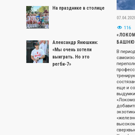
На празднике в столице
07.04.202
116
«ЛОКОМ
БАШНЮ
Александр Янюшкин:
«Мы очень хотели
В перио
выиграть. Но это
самоизо
перепол
регби-7»
професс
тренирую
состяза
еще и с
выдумки
«Локомо
добавит
экзотики
«железн
высоком
сверхвы