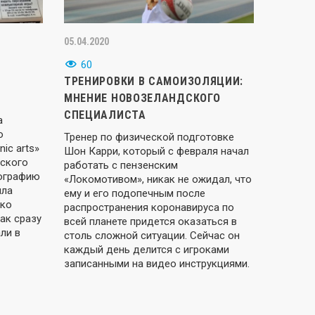
05.04.2020
60
ТРЕНИРОВКИ В САМОИЗОЛЯЦИИ:
МНЕНИЕ НОВОЗЕЛАНДСКОГО
СПЕЦИАЛИСТА
а
о
Тренер по физической подготовке
ic arts»
Шон Карри, который с февраля начал
ского
работать с пензенским
тографию
«Локомотивом», никак не ожидал, что
ыла
ему и его подопечным после
ако
распространения коронавируса по
ак сразу
всей планете придется оказаться в
ли в
столь сложной ситуации. Сейчас он
каждый день делится с игроками
записанными на видео инструкциями.