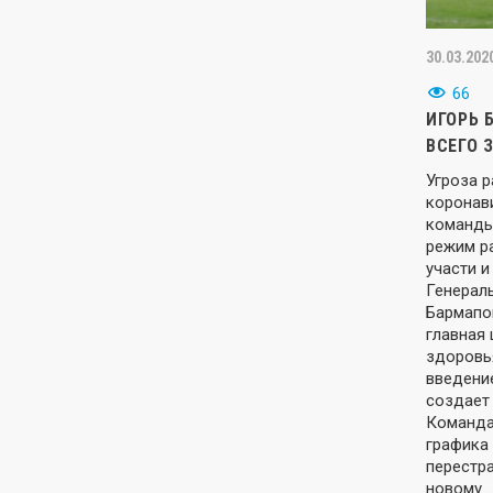
30.03.202
66
ИГОРЬ 
ВСЕГО 
Угроза 
коронав
команды
режим р
участи 
Генерал
Бармапо
главная 
здоровья
введени
создает
Команда
графика
перестра
новому…