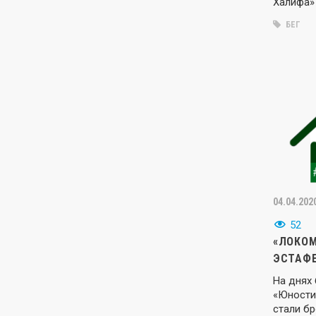
Халифа»
БЕГ
04.04.202
52
«ЛОКОМ
ЭСТАФ
На днях
«Юности
стали б