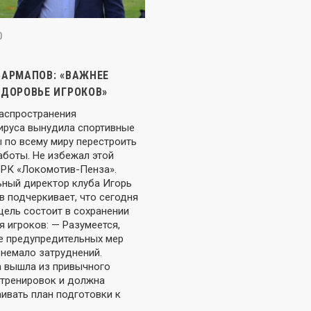
0
БАРМАПОВ: «ВАЖНЕЕ
ЗДОРОВЬЕ ИГРОКОВ»
распространения
ируса вынудила спортивные
 по всему миру перестроить
аботы. Не избежал этой
и РК «Локомотив-Пенза».
ьный директор клуба Игорь
в подчеркивает, что сегодня
цель состоит в сохранении
 игроков: — Разумеется,
е предупредительных мер
 немало затруднений.
 вышла из привычного
 тренировок и должна
ивать план подготовки к