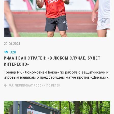
20.06.2024
328
РИААН ВАН СТРАТЕН: «В ЛЮБОМ СЛУЧАЕ, БУДЕТ
ИНТЕРЕСНО»
Тренер РК «Локомотив-Пенза» по работе с защитниками и
игровым навыкам о предстоящем матче против «Динамо».
PARI ЧЕМПИОНАТ РОССИИ ПО РЕГБИ