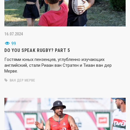
16.07.2024
99
DO YOU SPEAK RUGBY? PART 5
Гостями юных пензенцев, углубленно изучающих
английский, стали Риаан ван Стратен и Тиаан ван дер
Мерве.
ВАН ДЕР МЕРВЕ