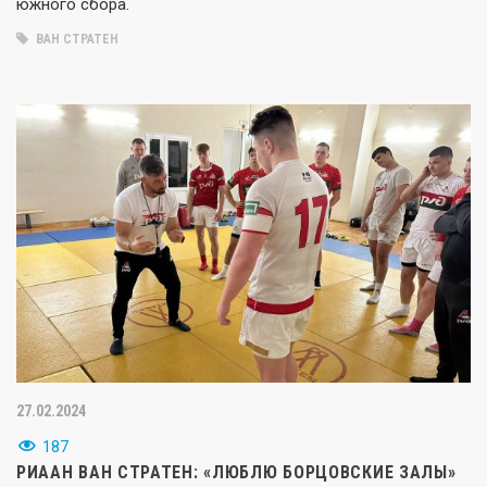
южного сбора.
ВАН СТРАТЕН
27.02.2024
187
РИААН ВАН СТРАТЕН: «ЛЮБЛЮ БОРЦОВСКИЕ ЗАЛЫ»